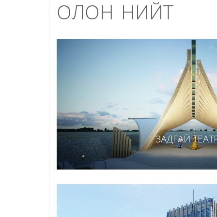
ОЛОН НИЙТ
ЗАДГАЙ ТЕАТ