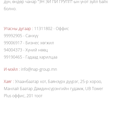
дүн, өндөр чанар “ЭН ЭЙ ПИ ГРУПП”-ын үнэт зүйл байх
болно.
Утасны дугаар :
11311802 - Оффис
99992905 - Санхүү
99006917 - Бизнес хөгжил
94004373 - Хүний нөөц
99190465 - Гадаад харилцаа
И-мэйл :
info@nap-group.mn
Хаяг :
Улаанбаатар хот, Баянзүрх дүүрэг, 25-р хороо,
Манлай Баатар Дамдинсүрэнгийн гудамж, UB Tower
Plus оффис, 201 тоот