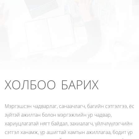
ХОЛБОО БАРИХ
Мэргэшсэн чадварлаг, санаачлагч, багийн сэтгэлгээ, ёс
зүйтэй ажилтан болон мэргэжлийн ур чадвар,
хариуцлагатай нягт байдал, захиалагч, үйлчлүүлэгчийн
сэтгэл ханамж, үр ашигтай хамтын ажиллагаа, бодит үр